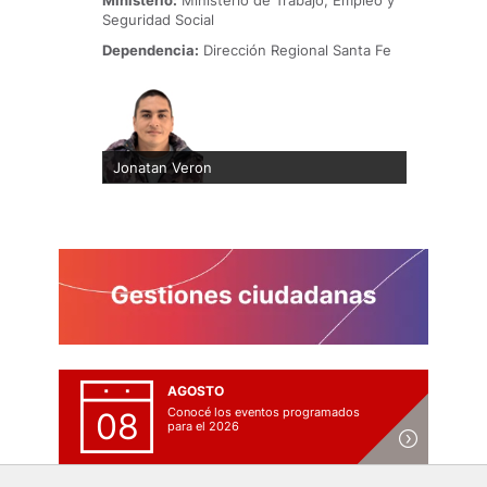
Ministerio:
Ministerio de Trabajo, Empleo y
Seguridad Social
Dependencia:
Dirección Regional Santa Fe
Jonatan Veron
AGOSTO
Conocé los eventos programados
08
para el 2026