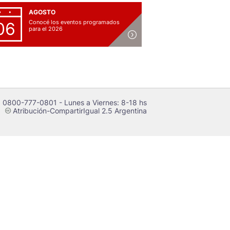
AGOSTO
Conocé los eventos programados
06
para el 2026
 0800-777-0801 - Lunes a Viernes: 8-18 hs
Atribución-CompartirIgual 2.5 Argentina
c