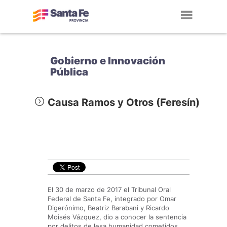
Toggl
navig
Gobierno e Innovación
Pública
Causa Ramos y Otros (Feresín)
El 30 de marzo de 2017 el Tribunal Oral
Federal de Santa Fe, integrado por Omar
Digerónimo, Beatriz Barabani y Ricardo
Moisés Vázquez, dio a conocer la sentencia
por delitos de lesa humanidad cometidos