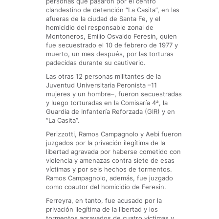
personas que pasaron por el centro
clandestino de detención “La Casita”, en las
afueras de la ciudad de Santa Fe, y el
homicidio del responsable zonal de
Montoneros, Emilio Osvaldo Feresin, quien
fue secuestrado el 10 de febrero de 1977 y
muerto, un mes después, por las torturas
padecidas durante su cautiverio.
Las otras 12 personas militantes de la
Juventud Universitaria Peronista –11
mujeres y un hombre–, fueron secuestradas
y luego torturadas en la Comisaría 4ª, la
Guardia de Infantería Reforzada (GIR) y en
“La Casita”.
Perizzotti, Ramos Campagnolo y Aebi fueron
juzgados por la privación ilegítima de la
libertad agravada por haberse cometido con
violencia y amenazas contra siete de esas
víctimas y por seis hechos de tormentos.
Ramos Campagnolo, además, fue juzgado
como coautor del homicidio de Feresin.
Ferreyra, en tanto, fue acusado por la
privación ilegítima de la libertad y los
tormentos agravados de cuatro víctimas y