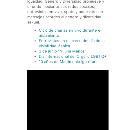
lgualdad, Género y Diversidad promueve y
difunde mediante sus redes sociales,
entrevistas en vivo, spots y podcasts con
mensajes acordes al género y diversidad
sexual.
Ciclo de charlas en vivo durante el
aislamiento
Entrevistas en el marco del día de la
visibilidad lésbica
3 de junio “Ni una Menos”
Día Internacional del Orgullo LGBTIQ+
10 años de Matrimonio Igualitario