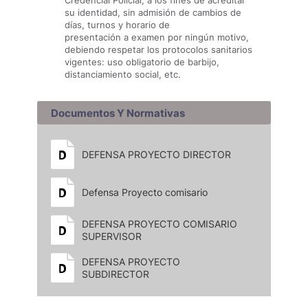
Credencial Policial, a los fines de acreditar
su identidad, sin admisión de cambios de
días, turnos y horario de
presentación a examen por ningún motivo,
debiendo respetar los protocolos sanitarios
vigentes: uso obligatorio de barbijo,
distanciamiento social, etc.
Documentos Y Normativas
DEFENSA PROYECTO DIRECTOR
Defensa Proyecto comisario
DEFENSA PROYECTO COMISARIO
SUPERVISOR
DEFENSA PROYECTO
SUBDIRECTOR