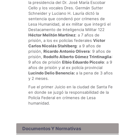
la presidencia del Dr. José María Escobar
Cello y los vocales Dres. Germán Sutter
Schneider y Luciano H. Lauría dictó la
sentencia que condenó por crímenes de
Lesa Humanidad, al ex militar que integró el
Destacamento de Inteligencia Militar 122
Héctor Melitón Martínez
: a 7 años de
prisión, a los ex policías federales
Víctor
Carlos Nicolás Stahlberg
: a 9 años de
prisión,
Ricardo Antonio Olivera
: 9 años de
prisión,
Rodolfo Alberto Gómez Trintinaglia
:
9 años de prisión
Elbio Eduardo Píccolo
: a 9
años de prisión y al ex policía provincial
Lucindo Delio Benencia:
a la pena de 3 años
y 2 meses.
Fue el primer Juicio en la ciudad de Santa Fe
en donde se juzgó la responsabilidad de la
Policía Federal en crímenes de Lesa
humanidad.
Documentos Y Normativas