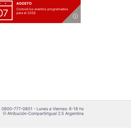
AGOSTO
Conocé los eventos programados
07
para el 2026
 0800-777-0801 - Lunes a Viernes: 8-18 hs
Atribución-CompartirIgual 2.5 Argentina
c