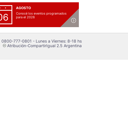
AGOSTO
Conocé los eventos programados
06
para el 2026
 0800-777-0801 - Lunes a Viernes: 8-18 hs
Atribución-CompartirIgual 2.5 Argentina
c