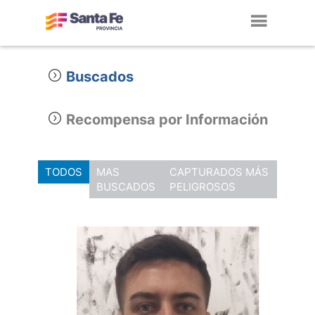
Toggl
navig
Buscados
Recompensa por Información
TODOS
MAS
CAPTURADOS MÁS
BUSCADOS
PELIGROSOS