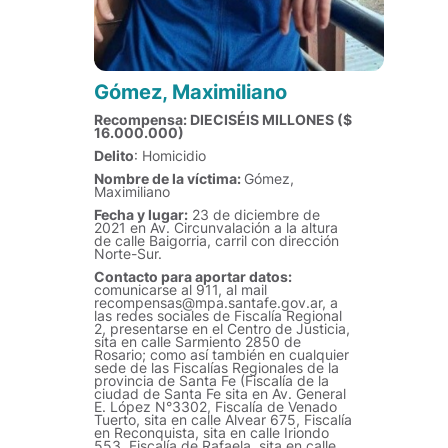
Gómez, Maximiliano
Recompensa: DIECISÉIS MILLONES ($
16.000.000)
Delito
: Homicidio
N
ombre de la víctim
a:
Gómez,
Maximiliano
Fecha y lugar:
23 de diciembre de
2021 en Av. Circunvalación a la altura
de calle Baigorria, carril con dirección
Norte-Sur.
Contacto para aportar datos:
comunicarse al 911, al mail
recompensas@mpa.santafe.gov.ar, a
las redes sociales de Fiscalía Regional
2, presentarse en el Centro de Justicia,
sita en calle Sarmiento 2850 de
Rosario; como así también en cualquier
sede de las Fiscalías Regionales de la
provincia de Santa Fe (Fiscalía de la
ciudad de Santa Fe sita en Av. General
E. López N°3302, Fiscalía de Venado
Tuerto, sita en calle Alvear 675, Fiscalía
en Reconquista, sita en calle Iriondo
553, Fiscalía de Rafaela, sita en calle