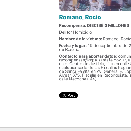
Romano, Rocío
Recompensa: DIECISÉIS MILLONES
Delito
: Homicidio
Nombre de la víctima:
Romano, Rocí
Fecha y lugar:
19 de septiembre de 20
de Rosario
Contacto para aportar datos
: comuni
recompensas@mpa.santafe.gov.ar, a la
en el Centro de Justicia, sita en cal
cualquier sede de las Fiscalías Region
de Santa Fe sita en Av. General E. Ló
Alvear 675, Fiscalía en Reconquista, si
calle Necochea 44).