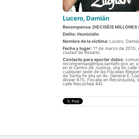
Lucero, Damián
Recompensa: DIECISÉIS MILLONES 
Delito: Homicidio
Nombre de la víctima:
Lucero, Damiá
Fecha y lugar:
1º de marzo de 2015, e
ciudad de Rosario.
Contacto para aportar datos
: comuni
recompensas@mpa.santafe.gov.ar, a la
en el Centro de Justicia, sita en cal
cualquier sede de las Fiscalías Region
de Santa Fe sita en Av. General E. Ló
Alvear 675, Fiscalía en Reconquista, si
calle Necochea 44).