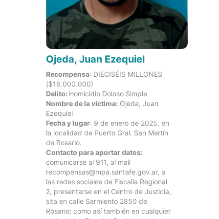
Ojeda, Juan Ezequiel
Recompensa
: DIECISÉIS MILLONES
($16.000.000)
Delito:
Homicidio Doloso Simple
Nombre de la víctima:
Ojeda, Juan
Ezequiel
Fecha y lugar
: 9 de enero de 2025, en
la localidad de Puerto Gral. San Martín
de Rosario.
Contacto para aportar datos:
comunicarse al 911, al mail
recompensas@mpa.santafe.gov.ar, a
las redes sociales de Fiscalía Regional
2, presentarse en el Centro de Justicia,
sita en calle Sarmiento 2850 de
Rosario; como así también en cualquier