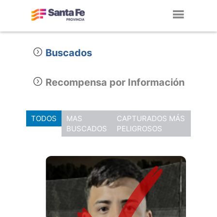
Toggl
navig
Buscados
Recompensa por Información
TODOS
MAS
CAPTURADOS MÁS
BUSCADOS
PELIGROSOS