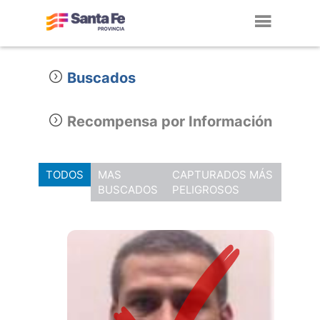
Toggl
navig
Buscados
Recompensa por Información
TODOS
MAS
CAPTURADOS MÁS
BUSCADOS
PELIGROSOS