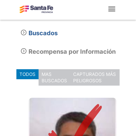
Toggl
navig
Buscados
Recompensa por Información
TODOS
MAS
CAPTURADOS MÁS
BUSCADOS
PELIGROSOS