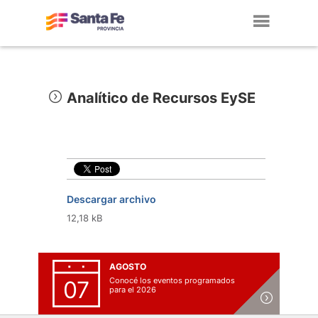
Toggl
navig
Analítico de Recursos EySE
Descargar archivo
12,18 kB
AGOSTO
Conocé los eventos programados
07
para el 2026