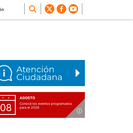
ón
AGOSTO
Conocé los eventos programados
08
para el 2026