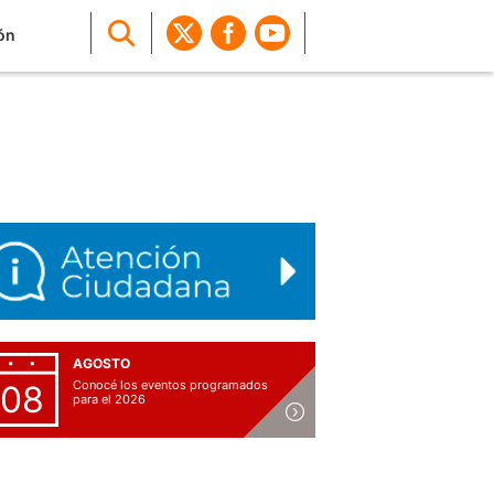
ón
AGOSTO
Conocé los eventos programados
08
para el 2026