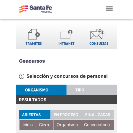
Toggl
navig
TRÁMITES
INTRANET
CONSULTAS
Concursos
Selección y concursos de personal
ORGANISMO
TIPO
RESULTADOS
ABIERTAS
EN PROCESO
FINALIZADAS
Inicio
Cierre
Organismo
Convocatoria