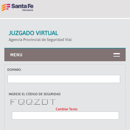
JUZGADO VIRTUAL
Agencia Provincial de Seguridad Vial
MENU
CONSULTA POR DOCUMENTO
DOMINIO:
CONSULTA POR DOMINIO
INGRESE EL CÓDIGO DE SEGURIDAD
******* ***** ***** ******* ****** *******
* * * * * * * * *
* * * * * * * * *
**** * * * * * * * *
* * * * * * * * * * *
* * * * * * * * *
* **** * **** * ******* ****** *
Cambiar Texto