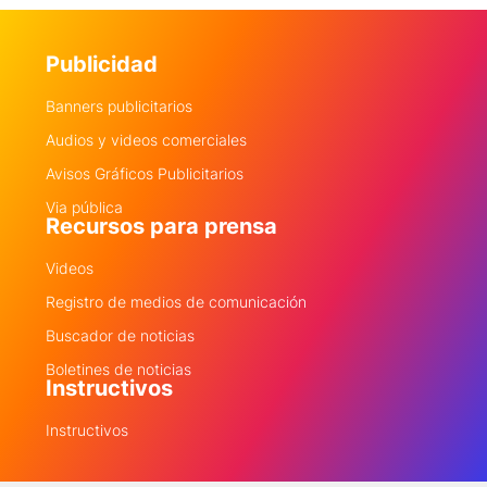
Publicidad
Banners publicitarios
Audios y videos comerciales
Avisos Gráficos Publicitarios
Via pública
Recursos para prensa
Videos
Registro de medios de comunicación
Buscador de noticias
Boletines de noticias
Instructivos
Instructivos