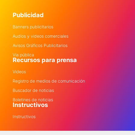
Publicidad
Banners publicitarios
Audios y videos comerciales
Avisos Gráficos Publicitarios
Via pública
Recursos para prensa
Videos
Registro de medios de comunicación
Buscador de noticias
Boletines de noticias
Instructivos
Instructivos