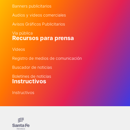
Banners publicitarios
Audios y videos comerciales
Avisos Gráficos Publicitarios
Via pública
Recursos para prensa
Videos
Registro de medios de comunicación
Buscador de noticias
Boletines de noticias
Instructivos
Instructivos