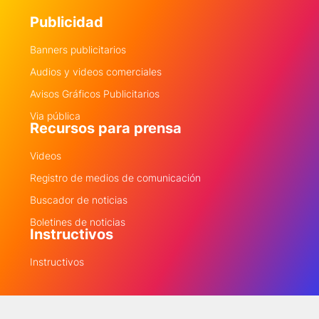
Publicidad
Banners publicitarios
Audios y videos comerciales
Avisos Gráficos Publicitarios
Via pública
Recursos para prensa
Videos
Registro de medios de comunicación
Buscador de noticias
Boletines de noticias
Instructivos
Instructivos