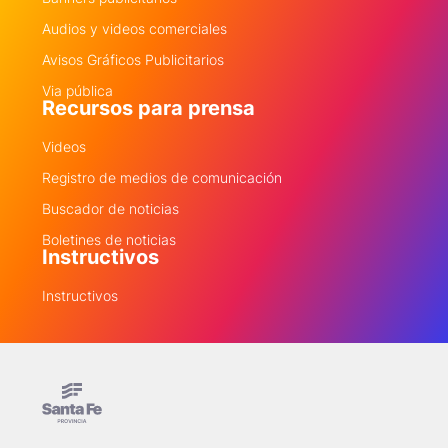
Audios y videos comerciales
Avisos Gráficos Publicitarios
Via pública
Recursos para prensa
Videos
Registro de medios de comunicación
Buscador de noticias
Boletines de noticias
Instructivos
Instructivos