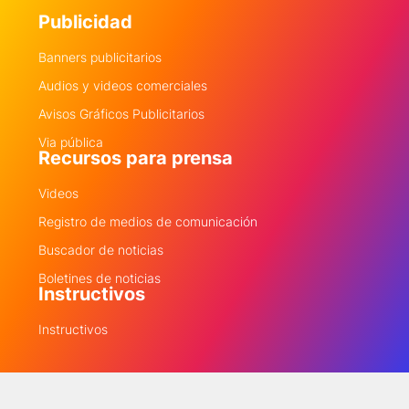
Publicidad
Banners publicitarios
Audios y videos comerciales
Avisos Gráficos Publicitarios
Via pública
Recursos para prensa
Videos
Registro de medios de comunicación
Buscador de noticias
Boletines de noticias
Instructivos
Instructivos