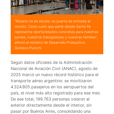
“Rosario no es escala: es puerta de entrada al
mundo. Cada vuelo que parte desde Santa Fe
representa oportunidades concretas para nuestras
pymes, nuestros trabajadores y nuestras familias”,
afirmó el ministro de Desarrollo Productivo,
Gustavo Puccini.
Según datos oficiales de la Administración
Nacional de Aviación Civil (ANAC), agosto de
2025 marcó un nuevo récord histórico para el
transporte aéreo argentino: se movilizaron
4.324.805 pasajeros en los aeropuertos del
país, el nivel más alto registrado para ese mes.
De ese total, 199.763 personas volaron al
exterior directamente desde el interior, sin
pasar por Buenos Aires, consolidando una