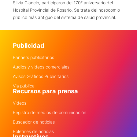
Silvia Ciancio, participaron del 170° aniversario del
Hospital Provincial de Rosario. Se trata del nosocomio
público más antiguo del sistema de salud provincial.
Publicidad
Banners publicitarios
Audios y videos comerciales
Avisos Gráficos Publicitarios
Via pública
Recursos para prensa
Videos
Registro de medios de comunicación
Buscador de noticias
Boletines de noticias
Instructivos