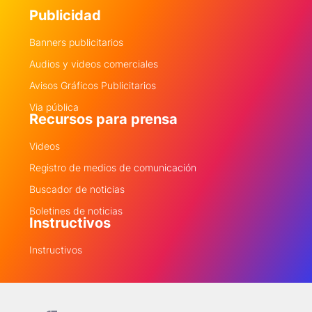
Publicidad
Banners publicitarios
Audios y videos comerciales
Avisos Gráficos Publicitarios
Via pública
Recursos para prensa
Videos
Registro de medios de comunicación
Buscador de noticias
Boletines de noticias
Instructivos
Instructivos