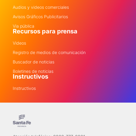
Audios y videos comerciales
Avisos Gráficos Publicitarios
Via pública
Recursos para prensa
Videos
Registro de medios de comunicación
Buscador de noticias
Boletines de noticias
Instructivos
Instructivos