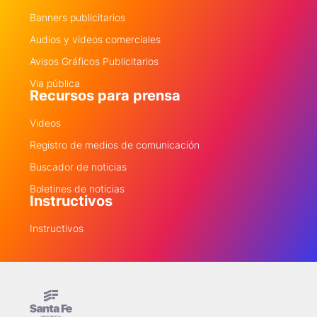
Banners publicitarios
Audios y videos comerciales
Avisos Gráficos Publicitarios
Via pública
Recursos para prensa
Videos
Registro de medios de comunicación
Buscador de noticias
Boletines de noticias
Instructivos
Instructivos