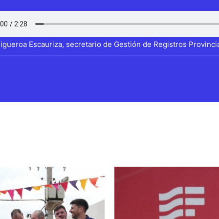
igueroa Escauriza, secretario de Gestión de Registros Provinci