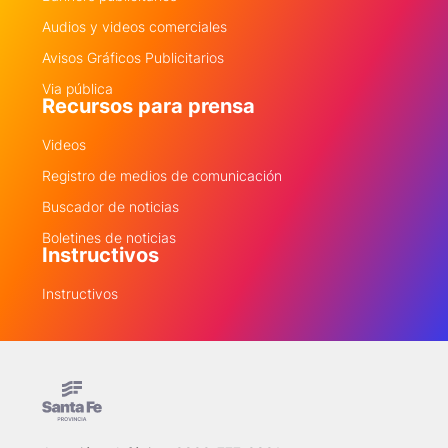
Audios y videos comerciales
Avisos Gráficos Publicitarios
Via pública
Recursos para prensa
Videos
Registro de medios de comunicación
Buscador de noticias
Boletines de noticias
Instructivos
Instructivos