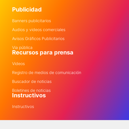
Publicidad
Banners publicitarios
Audios y videos comerciales
Avisos Gráficos Publicitarios
Via pública
Recursos para prensa
Videos
Registro de medios de comunicación
Buscador de noticias
Boletines de noticias
Instructivos
Instructivos