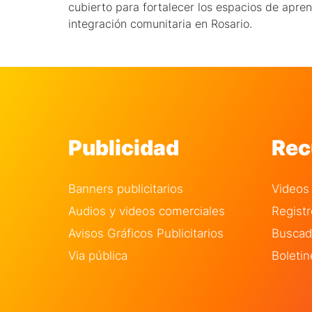
cubierto para fortalecer los espacios de apren
integración comunitaria en Rosario.
Publicidad
Rec
Banners publicitarios
Videos
Audios y videos comerciales
Regist
Avisos Gráficos Publicitarios
Buscado
Via pública
Boletin