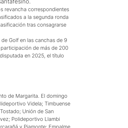
 santafesino.
ros revancha correspondientes
lasificados a la segunda ronda
lasificación tras consagrarse
 de Golf en las canchas de 9
 participación de más de 200
disputada en 2025, el título
nto de Margarita. El domingo
olideportivo Videla; Timbuense
co Tostado; Unión de San
vez; Polideportivo Llambi
arcarañá y Piamonte; Empalme