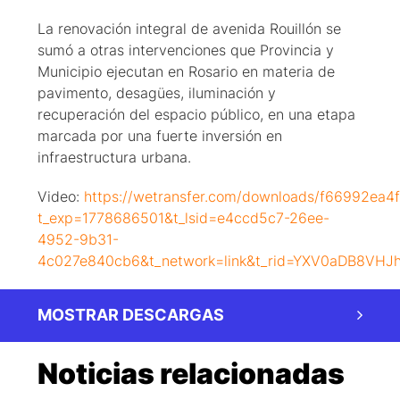
La renovación integral de avenida Rouillón se
sumó a otras intervenciones que Provincia y
Municipio ejecutan en Rosario en materia de
pavimento, desagües, iluminación y
recuperación del espacio público, en una etapa
marcada por una fuerte inversión en
infraestructura urbana.
Video:
https://wetransfer.com/downloads/f66992e
t_exp=1778686501&t_lsid=e4ccd5c7-26ee-
4952-9b31-
4c027e840cb6&t_network=link&t_rid=YXV0aDB8VH
MOSTRAR DESCARGAS
Noticias relacionadas