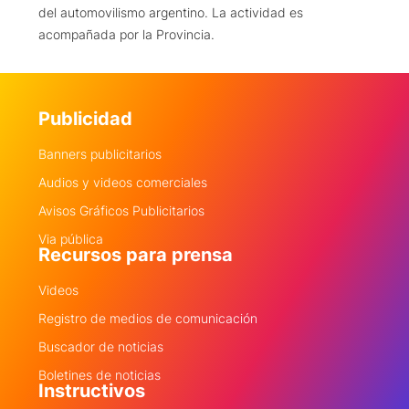
del automovilismo argentino. La actividad es
acompañada por la Provincia.
Publicidad
Banners publicitarios
Audios y videos comerciales
Avisos Gráficos Publicitarios
Via pública
Recursos para prensa
Videos
Registro de medios de comunicación
Buscador de noticias
Boletines de noticias
Instructivos