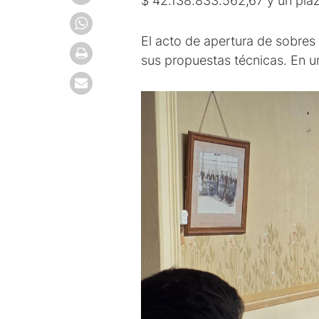
$ 42.138.833.562,67 y un pla
El acto de apertura de sobres
sus propuestas técnicas. En u