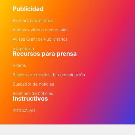
Publicidad
Banners publicitarios
Audios y videos comerciales
Avisos Gráficos Publicitarios
Via pública
Recursos para prensa
Videos
Registro de medios de comunicación
Buscador de noticias
Boletines de noticias
Instructivos
Instructivos