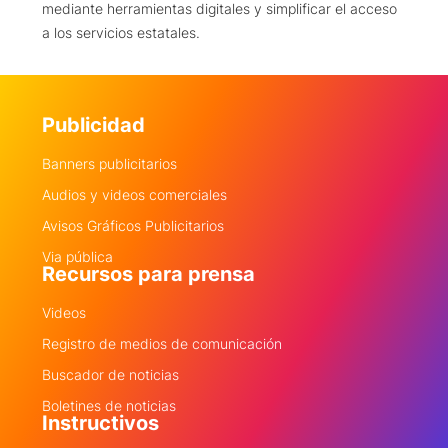
mediante herramientas digitales y simplificar el acceso
a los servicios estatales.
Publicidad
Banners publicitarios
Audios y videos comerciales
Avisos Gráficos Publicitarios
Via pública
Recursos para prensa
Videos
Registro de medios de comunicación
Buscador de noticias
Boletines de noticias
Instructivos