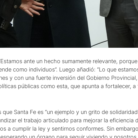
: “Estamos ante un hecho sumamente relevante, porqu
ciende como individuos”. Luego añadió: “Lo que estamo
nes y con una fuerte inversión del Gobierno Provincial
olíticas públicas como esta, que apunta a fortalecer, a 
ue Santa Fe es “un ejemplo y un grito de solidaridad” 
dizar el trabajo articulado para mejorar la eficiencia 
rnos a cumplir la ley y sentirnos conformes. Sin emb
sperando un órgano para seguir viviendo y nosotros 