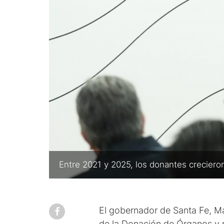
Entre 2021 y 2025, los donantes crecieron
El gobernador de Santa Fe, Ma
de la Donación de Órganos y re