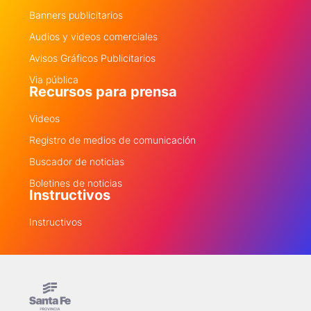
Banners publicitarios
Audios y videos comerciales
Avisos Gráficos Publicitarios
Via pública
Recursos para prensa
Videos
Registro de medios de comunicación
Buscador de noticias
Boletines de noticias
Instructivos
Instructivos