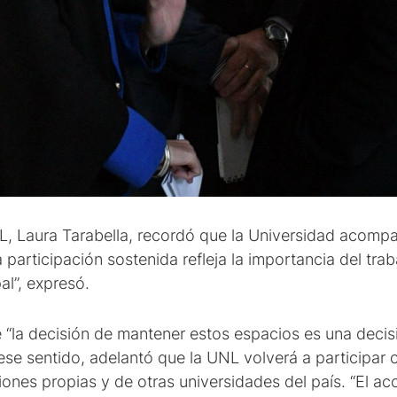
NL, Laura Tarabella, recordó que la Universidad acompa
participación sostenida refleja la importancia del tra
al”, expresó.
“la decisión de mantener estos espacios es una decisi
ese sentido, adelantó que la UNL volverá a participar 
ones propias y de otras universidades del país. “El acc