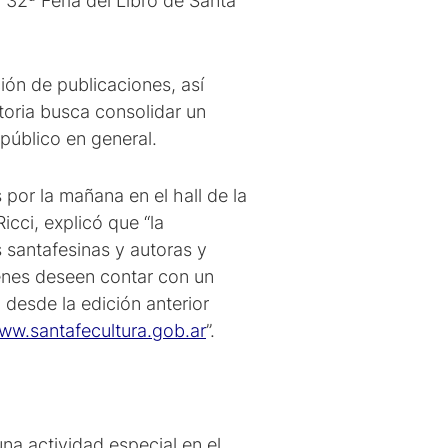
a 32ª Feria del Libro de Santa
ión de publicaciones, así
atoria busca consolidar un
y público en general.
por la mañana en el hall de la
icci, explicó que “la
es santafesinas y autoras y
ienes deseen contar con un
 desde la edición anterior
ww.santafecultura.gob.ar
”.
una actividad especial en el