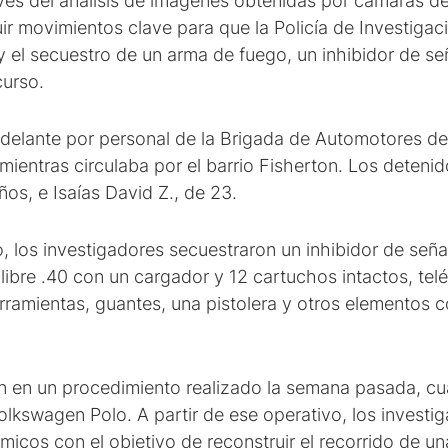
avés del análisis de imágenes obtenidas por cámaras de 
ir movimientos clave para que la Policía de Investigac
 el secuestro de un arma de fuego, un inhibidor de se
curso.
adelante por personal de la Brigada de Automotores de 
mientras circulaba por el barrio Fisherton. Los deteni
os, e Isaías David Z., de 23.
o, los investigadores secuestraron un inhibidor de señ
libre .40 con un cargador y 12 cartuchos intactos, te
amientas, guantes, una pistolera y otros elementos c
gen en un procedimiento realizado la semana pasada, 
lkswagen Polo. A partir de ese operativo, los investig
fílmicos con el objetivo de reconstruir el recorrido de 