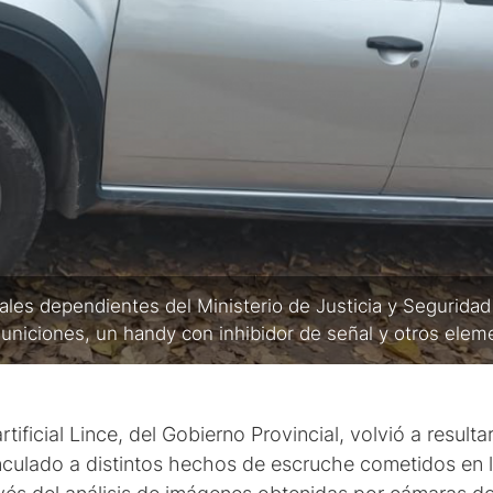
ciales dependientes del Ministerio de Justicia y Segurid
niciones, un handy con inhibidor de señal y otros eleme
rtificial Lince, del Gobierno Provincial, volvió a resulta
culado a distintos hechos de escruche cometidos en l