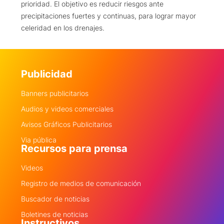
prioridad. El objetivo es reducir riesgos ante
precipitaciones fuertes y continuas, para lograr mayor
celeridad en los drenajes.
Publicidad
Banners publicitarios
Audios y videos comerciales
Avisos Gráficos Publicitarios
Via pública
Recursos para prensa
Videos
Registro de medios de comunicación
Buscador de noticias
Boletines de noticias
Instructivos