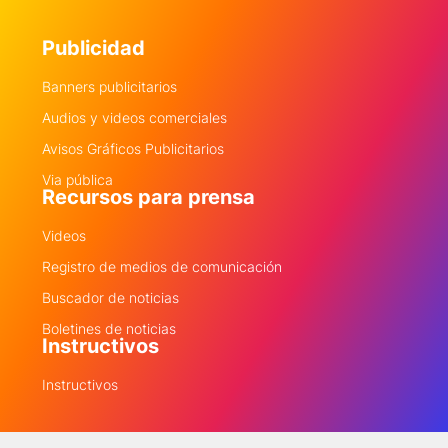
Publicidad
Banners publicitarios
Audios y videos comerciales
Avisos Gráficos Publicitarios
Via pública
Recursos para prensa
Videos
Registro de medios de comunicación
Buscador de noticias
Boletines de noticias
Instructivos
Instructivos