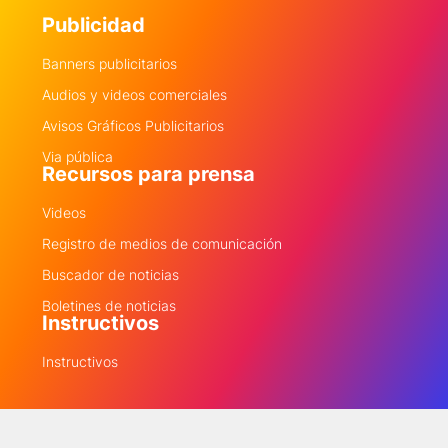
Publicidad
Banners publicitarios
Audios y videos comerciales
Avisos Gráficos Publicitarios
Via pública
Recursos para prensa
Videos
Registro de medios de comunicación
Buscador de noticias
Boletines de noticias
Instructivos
Instructivos