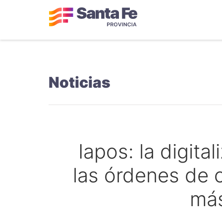
Noticias
Iapos: la digita
las órdenes de c
más