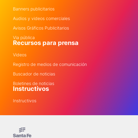
Banners publicitarios
Audios y videos comerciales
Avisos Gráficos Publicitarios
Via pública
Recursos para prensa
Videos
Registro de medios de comunicación
Buscador de noticias
Boletines de noticias
Instructivos
Instructivos